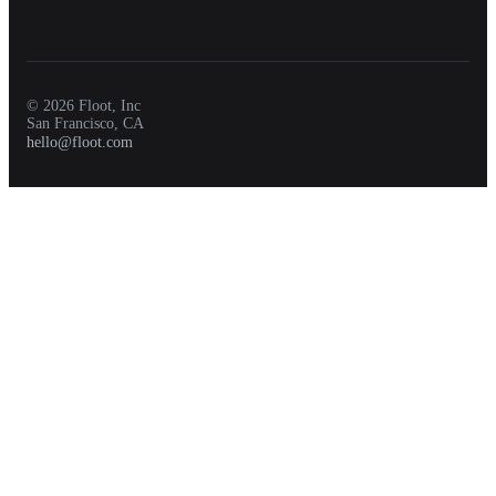
© 2026 Floot, Inc
San Francisco, CA
hello@floot.com